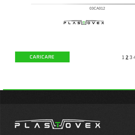
03CA012
1
2
3